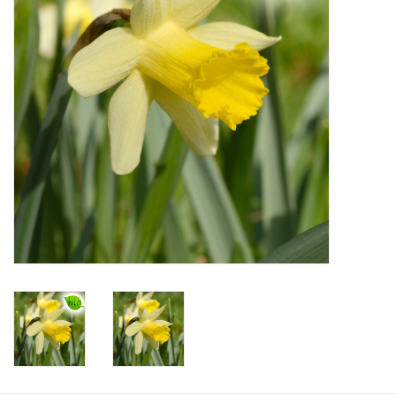
Aanbiedingen
Bodemverbetering
Overige producten
Advies
Onze tuinen!
Sterke Bollen Dagen
Nieuws