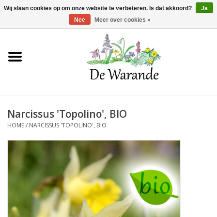
Winkelwagen >
0 Artikelen - €0,00
Wij slaan cookies op om onze website te verbeteren. Is dat akkoord?
Ja
Nee
Meer over cookies »
Home
NIEUW 2026
Narcissus 'Topolino', BIO
Voorjaarsbloeiers
HOME
/
NARCISSUS 'TOPOLINO', BIO
Zomerbloeiers
Herfstbloeiers
Schaduwplanten