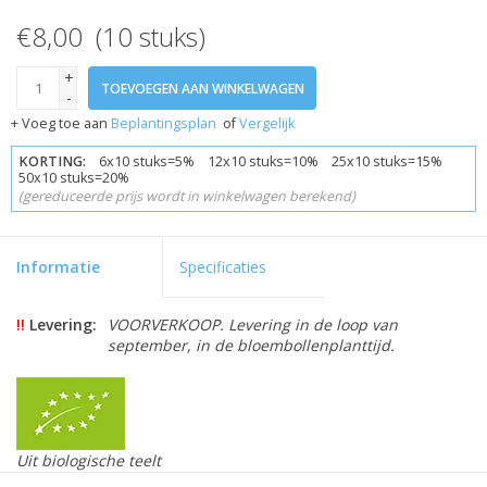
€8,00 (10 stuks)
+
TOEVOEGEN AAN WINKELWAGEN
-
+ Voeg toe aan
Beplantingsplan
of
Vergelijk
KORTING:
6x10 stuks=5% 12x10 stuks=10% 25x10 stuks=15%
50x10 stuks=20%
(gereduceerde prijs wordt in winkelwagen berekend)
Informatie
Specificaties
!!
Levering:
VOORVERKOOP. Levering in de loop van
september, in de bloembollenplanttijd.
Uit biologische teelt
Skal-gecertificeerd 109846