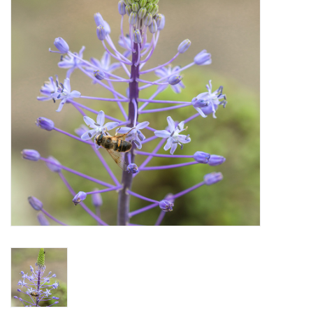
Aanbiedingen
Bodemverbetering
Overige producten
Advies
Onze tuinen!
Sterke Bollen Dagen
Nieuws