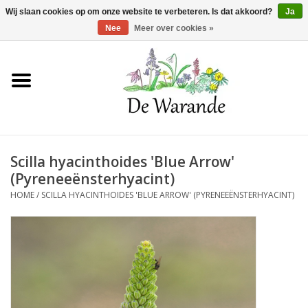
Winkelwagen >
0 Artikelen - €0,00
Wij slaan cookies op om onze website te verbeteren. Is dat akkoord?
Ja
Nee
Meer over cookies »
Home
NIEUW 2026
Scilla hyacinthoides 'Blue Arrow'
Voorjaarsbloeiers
(Pyreneeënsterhyacint)
HOME
/
SCILLA HYACINTHOIDES 'BLUE ARROW' (PYRENEEËNSTERHYACINT)
Zomerbloeiers
Herfstbloeiers
Schaduwplanten