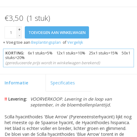
€3,50 (1 stuk)
+
TOEVOEGEN AAN WINKELWAGEN
-
+ Voeg toe aan
Beplantingsplan
of
Vergelijk
KORTING:
6x1 stuks=5% 12x1 stuks=10% 25x1 stuks=15% 50x1
stuks=20%
(gereduceerde prijs wordt in winkelwagen berekend)
Informatie
Specificaties
!!
Levering:
VOORVERKOOP. Levering in de loop van
september, in de bloembollenplanttijd.
Scilla hyacinthoides 'Blue Arrow' (Pyreneeënsterhyacint) lijkt nog
het meeste op de Spaanse hyacint, de Hyacinthoides hispanica.
Het blad is echter voller en breder, lichter groen en glimmend.
De bloei van de Scilla hyacinthoides 'Blue Arrow' torent in de