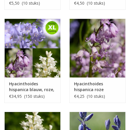
€5,50 (10 stuks)
€4,50 (10 stuks)
Hyacinthoides
Hyacinthoides
hispanica blauw, roze,
hispanica roze
wit - XL
€34,95 (150 stuks)
€4,25 (10 stuks)
voordeelverpakking