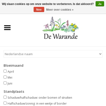
Winkelwagen >
0 Artikelen - €0,00
Wij slaan cookies op om onze website te verbeteren. Is dat akkoord?
Ja
Nee
Meer over cookies »
Home
NIEUW 2026
Voorjaarsbloeiers
Bloeimaand
Zomerbloeiers
April
Mei
Herfstbloeiers
Juni
Standplaats
Schaduwplanten
Schaduw/halfschaduw: onder bomen of struiken
Halfschaduw/zonnig: in een weitje of border