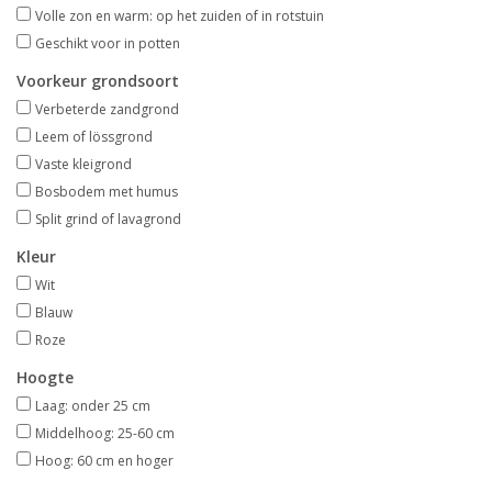
Aanbiedingen
Volle zon en warm: op het zuiden of in rotstuin
Geschikt voor in potten
Bodemverbetering
Voorkeur grondsoort
Verbeterde zandgrond
Leem of lössgrond
Overige producten
Vaste kleigrond
Bosbodem met humus
Advies
Split grind of lavagrond
Kleur
Onze tuinen!
Wit
Blauw
Sterke Bollen Dagen
Roze
Hoogte
Nieuws
Laag: onder 25 cm
Middelhoog: 25-60 cm
Hoog: 60 cm en hoger