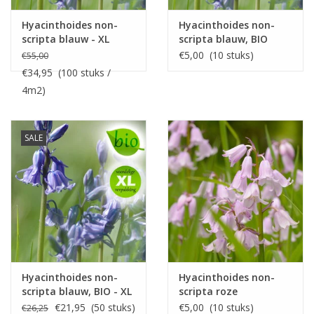
Hyacinthoides non-
Hyacinthoides non-
scripta blauw - XL
scripta blauw, BIO
voordeelverpakking
€5,00 (10 stuks)
€55,00
€34,95 (100 stuks /
4m2)
SALE
Hyacinthoides non-
Hyacinthoides non-
scripta blauw, BIO - XL
scripta roze
voordeelverpakking
€21,95 (50 stuks)
€5,00 (10 stuks)
€26,25