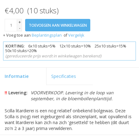
€4,00 (10 stuks)
+
TOEVOEGEN AAN WINKELWAGEN
-
+ Voeg toe aan
Beplantingsplan
of
Vergelijk
KORTING:
6x10 stuks=5% 12x10 stuks=10% 25x10 stuks=15%
50x10 stuks=20%
(gereduceerde prijs wordt in winkelwagen berekend)
Informatie
Specificaties
!!
Levering:
VOORVERKOOP. Levering in de loop van
september, in de bloembollenplanttijd.
Scilla litardierei is een nog relatief onbekend bolgewas. Deze
Scilla is (nog) niet ingeburgerd als stinzenplant, wat opvallend is
want litardierei kan zich na zich 'gesetteld' te hebben (dit duurt
zo'n 2 a 3 jaar) prima verwilderen.
De soort bloeit relatief laat; in mei / juni, en is relatief laag: 15