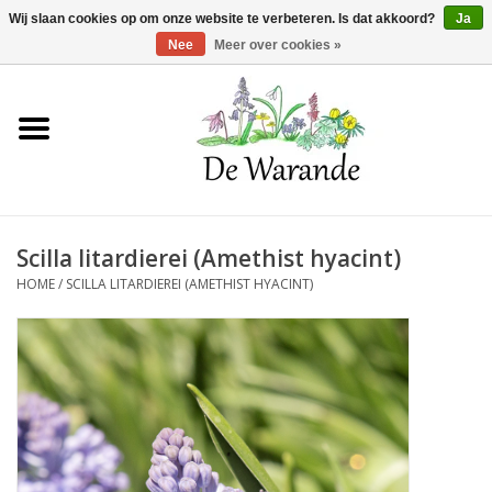
Winkelwagen >
0 Artikelen - €0,00
Wij slaan cookies op om onze website te verbeteren. Is dat akkoord?
Ja
Nee
Meer over cookies »
Home
NIEUW 2026
Scilla litardierei (Amethist hyacint)
Voorjaarsbloeiers
HOME
/
SCILLA LITARDIEREI (AMETHIST HYACINT)
Zomerbloeiers
Herfstbloeiers
Schaduwplanten