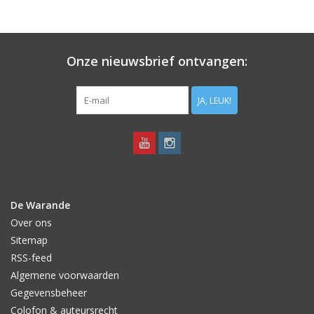
cm. Niét geschikt dus, voor in de vaste planten border. De vaste
planten staan in mei/juni al te hoog en zullen de Scilla litardierei
bedekken, zodat deze geen kans maakt. Scilla litardierei is wél
geschikt tussen de pollen van een grassenborder, of voor
Onze nieuwsbrief ontvangen:
verwildering in gras(land) daar waar laat gemaaid kan worden.
Of gewoon in potten op het terras, of in een verwilderd randje
grind(pad) op een zonnig plekje.
JA, LEUK!
Geïntroduceerd in 1827, vanuit Kroatië. Van nature staan ze
zonnig, maar ze verdragen ook lichte schaduw.
De Warande
Over ons
Sitemap
RSS-feed
Algemene voorwaarden
Gegevensbeheer
Colofon & auteursrecht