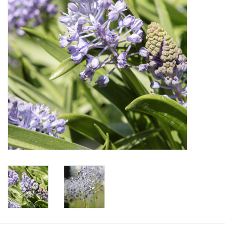
Aanbiedingen
Bodemverbetering
Overige producten
Advies
Onze tuinen!
Sterke Bollen Dagen
Nieuws