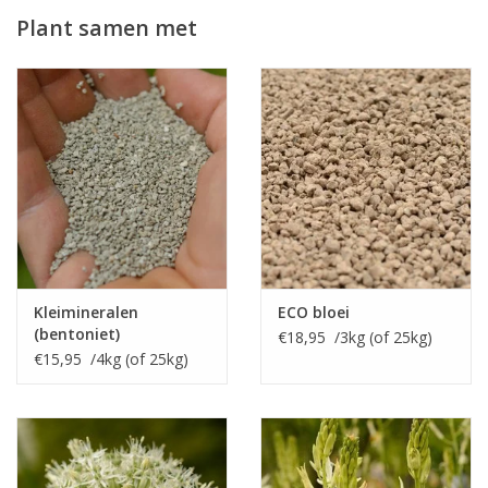
Plant samen met
Allium 'Firmament' wordt middelhoog en staat stevig op de
stengel. Ideaal dus voor toepassing in de border. Een aanrader!
Kleimineralen
ECO bloei
(bentoniet)
€18,95 /3kg (of 25kg)
€15,95 /4kg (of 25kg)