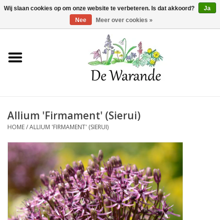
Winkelwagen >
0 Artikelen - €0,00
Wij slaan cookies op om onze website te verbeteren. Is dat akkoord?
Ja
Nee
Meer over cookies »
Home
NIEUW 2026
Allium 'Firmament' (Sierui)
Voorjaarsbloeiers
HOME
/
ALLIUM 'FIRMAMENT' (SIERUI)
Zomerbloeiers
Herfstbloeiers
Schaduwplanten