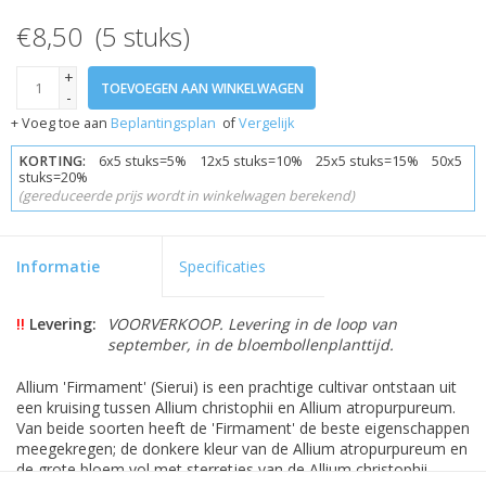
€8,50 (5 stuks)
+
TOEVOEGEN AAN WINKELWAGEN
-
+ Voeg toe aan
Beplantingsplan
of
Vergelijk
KORTING:
6x5 stuks=5% 12x5 stuks=10% 25x5 stuks=15% 50x5
stuks=20%
(gereduceerde prijs wordt in winkelwagen berekend)
Informatie
Specificaties
!!
Levering:
VOORVERKOOP. Levering in de loop van
september, in de bloembollenplanttijd.
Allium 'Firmament' (Sierui) is een prachtige cultivar ontstaan uit
een kruising tussen Allium christophii en Allium atropurpureum.
Van beide soorten heeft de 'Firmament' de beste eigenschappen
meegekregen; de donkere kleur van de Allium atropurpureum en
de grote bloem vol met sterretjes van de Allium christophii.