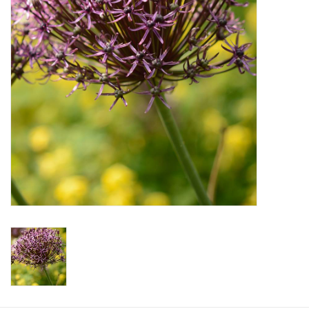
Aanbiedingen
Bodemverbetering
Overige producten
Advies
Onze tuinen!
Sterke Bollen Dagen
Nieuws