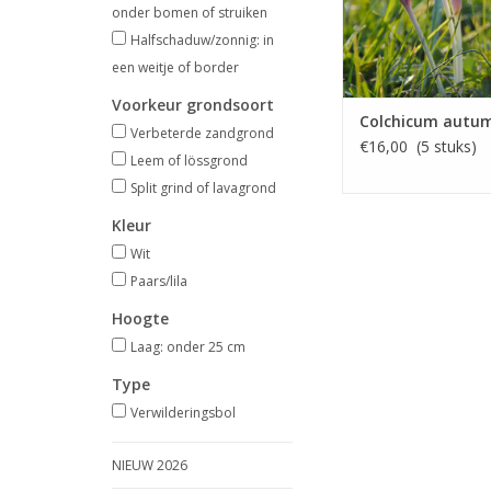
onder bomen of struiken
Halfschaduw/zonnig: in
een weitje of border
Voorkeur grondsoort
Colchicum autu
Verbeterde zandgrond
€16,00 (5 stuks)
Leem of lössgrond
Split grind of lavagrond
Kleur
Wit
Paars/lila
Hoogte
Laag: onder 25 cm
Type
Verwilderingsbol
NIEUW 2026