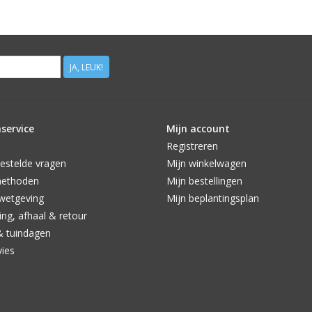
JA, LEUK!
service
Mijn account
Registreren
estelde vragen
Mijn winkelwagen
methoden
Mijn bestellingen
wetgeving
Mijn beplantingsplan
ng, afhaal & retour
& tuindagen
vies