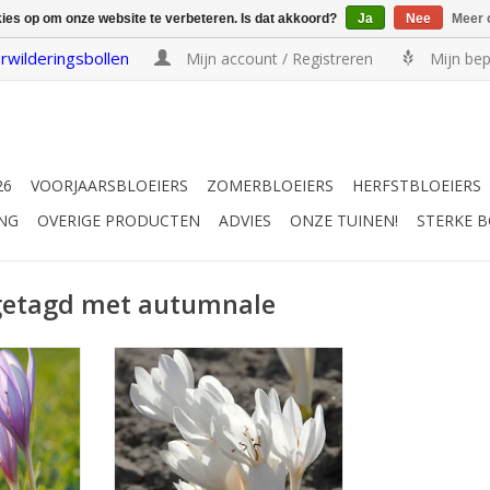
kies op om onze website te verbeteren. Is dat akkoord?
Ja
Nee
Meer 
rwilderingsbollen
Mijn account / Registreren
Mijn bep
26
VOORJAARSBLOEIERS
ZOMERBLOEIERS
HERFSTBLOEIERS
NG
OVERIGE PRODUCTEN
ADVIES
ONZE TUINEN!
STERKE 
getagd met autumnale
zenplant
Herfsttijloos
15 cm
Sept/okt, wit, 15 cm
INFO EN KOPEN
t Europa
EN