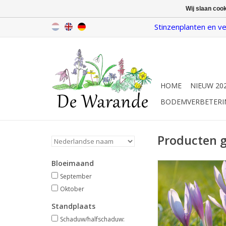
Wij slaan coo
Stinzenplanten en ve
HOME
NIEUW 20
BODEMVERBETERI
Producten 
Bloeimaand
Herfsttijloos, stin
Sept/okt, lila, 
September
Oktober
Onze inheemse ui
Standplaats
INFO EN KOP
Schaduw/halfschaduw: