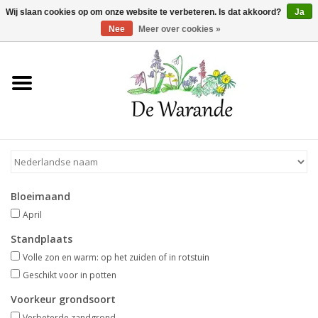
Winkelwagen >
0 Artikelen - €0,00
Wij slaan cookies op om onze website te verbeteren. Is dat akkoord?
Ja
Nee
Meer over cookies »
Home
NIEUW 2026
Voorjaarsbloeiers
Bloeimaand
Zomerbloeiers
April
Standplaats
Herfstbloeiers
Volle zon en warm: op het zuiden of in rotstuin
Geschikt voor in potten
Schaduwplanten
Voorkeur grondsoort
Verbeterde zandgrond