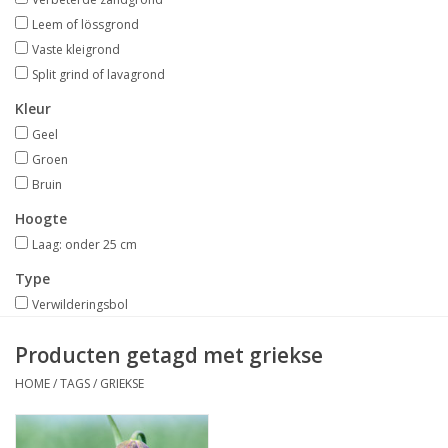
Aanbiedingen
Leem of lössgrond
Vaste kleigrond
Bodemverbetering
Split grind of lavagrond
Kleur
Overige producten
Geel
Groen
Advies
Bruin
Hoogte
Onze tuinen!
Laag: onder 25 cm
Type
Sterke Bollen Dagen
Verwilderingsbol
Producten getagd met griekse
Nieuws
HOME
/
TAGS
/
GRIEKSE