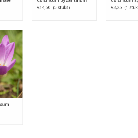
mnale
Colchicum byzantinum
Colchicum s
€14,50 (5 stuks)
€3,25 (1 stuk
s
et, 18 cm
tijloos
EN
osum