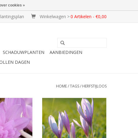
over cookies »
lantingsplan
Winkelwagen >
0 Artikelen - €0,00
SCHADUWPLANTEN
AANBIEDINGEN
BOLLEN DAGEN
HOME
/
TAGS
/
HERFSTIJLOOS
tijloos
Herfsttijloos, stinzenplant
uld/roze, 15 cm
Sept/okt, lila, 15 cm
van een grapje in
Onze inheemse uit Europa
tuin!
INFO EN KOPEN
N KOPEN