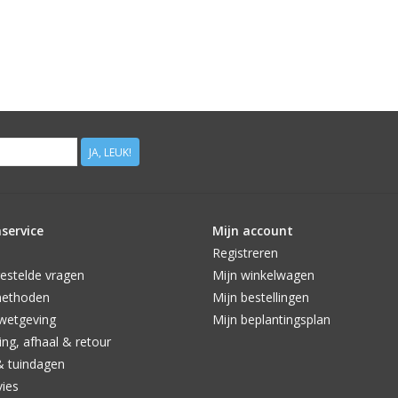
JA, LEUK!
service
Mijn account
Registreren
estelde vragen
Mijn winkelwagen
methoden
Mijn bestellingen
wetgeving
Mijn beplantingsplan
ng, afhaal & retour
& tuindagen
vies