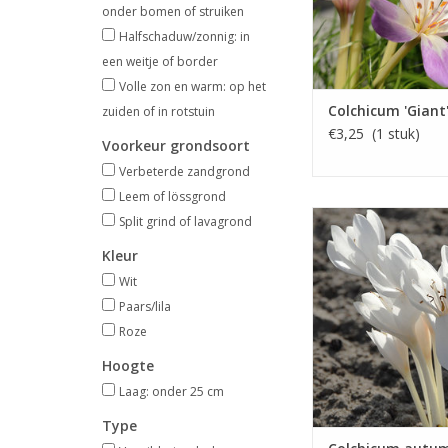
onder bomen of struiken
Halfschaduw/zonnig: in
een weitje of border
Volle zon en warm: op het
Colchicum 'Giant
zuiden of in rotstuin
€3,25 (1 stuk)
Voorkeur grondsoort
Verbeterde zandgrond
Leem of lössgrond
Herfsttijloo
Split grind of lavagrond
Sept/okt, wit, 
Kleur
INFO EN KOP
Wit
Paars/lila
Roze
Hoogte
Laag: onder 25 cm
Type