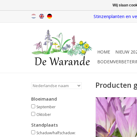
Wij slaan coo
Stinzenplanten en ve
HOME
NIEUW 20
BODEMVERBETERI
Producten g
Bloeimaand
Herfsttijloo
September
Sept/okt, lilapaars me
Oktober
25 cm
Standplaats
INFO EN KOP
Schaduw/halfschaduw: