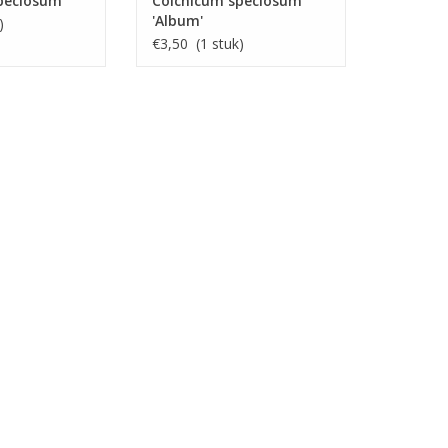
peciosum
Colchicum speciosum
'Album'
)
€3,50 (1 stuk)