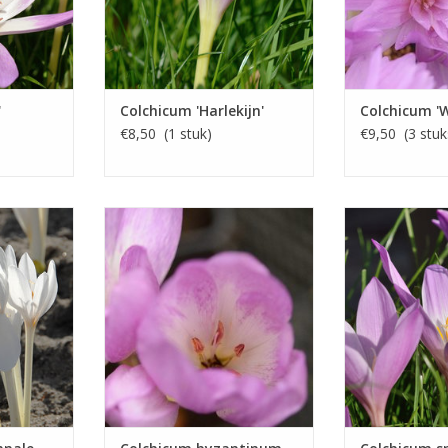
'
Colchicum 'Harlekijn'
Colchicum 'W
€8,50 (1 stuk)
€9,50 (3 stuk
s
Herfsttijloos
Herfst
15 cm
Sept/okt, roze, 15-20 cm
Sept/okt, don
EN
Geschikte droogbloeier
INFO E
INFO EN KOPEN