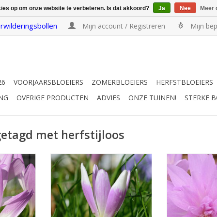
kies op om onze website te verbeteren. Is dat akkoord?
Ja
Nee
Meer 
rwilderingsbollen
Mijn account / Registreren
Mijn bep
26
VOORJAARSBLOEIERS
ZOMERBLOEIERS
HERFSTBLOEIERS
NG
OVERIGE PRODUCTEN
ADVIES
ONZE TUINEN!
STERKE 
etagd met herfstijloos
s
Herfsttijloos
Herfst
Sept/okt, gev
t wit hart,
Sept/okt, roze/wit, 15 cm
Voor wie houdt 
INFO EN KOPEN
de 
EN
INFO E