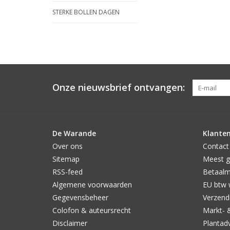
STERKE BOLLEN DAGEN
Onze nieuwsbrief ontvangen:
De Warande
Klanten
Over ons
Contact
Sitemap
Meest g
RSS-feed
Betaal
Algemene voorwaarden
EU btw 
Gegevensbeheer
Verzendi
Colofon & auteursrecht
Markt- 
Disclaimer
Plantad