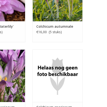
aterlily'
Colchicum autumnale
s)
€16,00 (5 stuks)
tijloos
Herfsttijloos
kerroze, 18 cm
Sept/okt, wit, 18 cm
N KOPEN
INFO EN KOPEN