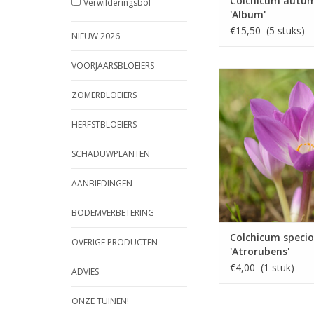
Colchicum autu
Verwilderingsbol
'Album'
€15,50 (5 stuks)
NIEUW 2026
VOORJAARSBLOEIERS
Herfsttijloo
ZOMERBLOEIERS
Sept/okt, diep viol
HERFSTBLOEIERS
De mooiste herfst
INFO EN KOP
SCHADUWPLANTEN
AANBIEDINGEN
BODEMVERBETERING
Colchicum speci
OVERIGE PRODUCTEN
'Atrorubens'
€4,00 (1 stuk)
ADVIES
ONZE TUINEN!