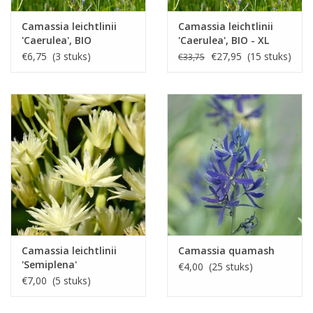
Camassia leichtlinii
Camassia leichtlinii
'Caerulea', BIO
'Caerulea', BIO - XL
voordeelverpakking
€6,75 (3 stuks)
€27,95 (15 stuks)
€33,75
Camassia leichtlinii
Camassia quamash
'Semiplena'
€4,00 (25 stuks)
€7,00 (5 stuks)