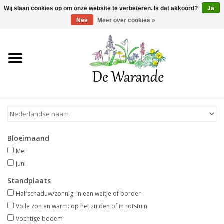
Winkelwagen >
0 Artikelen - €0,00
Wij slaan cookies op om onze website te verbeteren. Is dat akkoord?
Ja
Nee
Meer over cookies »
Home
NIEUW 2026
Voorjaarsbloeiers
Bloeimaand
Zomerbloeiers
Mei
Juni
Herfstbloeiers
Standplaats
Halfschaduw/zonnig: in een weitje of border
Schaduwplanten
Volle zon en warm: op het zuiden of in rotstuin
Vochtige bodem