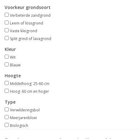
Aanbiedingen
Voorkeur grondsoort
Verbeterde zandgrond
Bodemverbetering
Leem of lössgrond
Vaste kleigrond
Split grind of lavagrond
Overige producten
Kleur
Advies
Wit
Blauw
Onze tuinen!
Hoogte
Middelhoog: 25-60 cm
Sterke Bollen Dagen
Hoog: 60 cm en hoger
Type
Nieuws
Verwilderingsbol
Meerjarenbloei
Biologisch