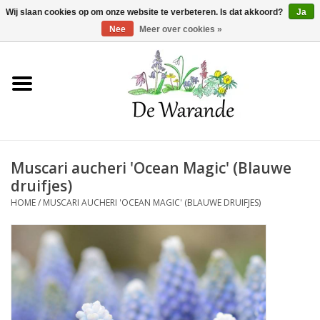
Winkelwagen >
0 Artikelen - €0,00
Wij slaan cookies op om onze website te verbeteren. Is dat akkoord?
Ja
Nee
Meer over cookies »
Home
NIEUW 2026
Muscari aucheri 'Ocean Magic' (Blauwe
Voorjaarsbloeiers
druifjes)
HOME
/
MUSCARI AUCHERI 'OCEAN MAGIC' (BLAUWE DRUIFJES)
Zomerbloeiers
Herfstbloeiers
Schaduwplanten