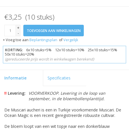
€3,25 (10 stuks)
+
TOEVOEGEN AAN WINKELWAGEN
-
+ Voeg toe aan
Beplantingsplan
of
Vergelijk
KORTING:
6x10 stuks=5% 12x10 stuks=10% 25x10 stuks=15%
50x10 stuks=20%
(gereduceerde prijs wordt in winkelwagen berekend)
Informatie
Specificaties
!!
Levering:
VOORVERKOOP. Levering in de loop van
september, in de bloembollenplanttijd.
De Muscari aucheri is een in Turkije voorkomende Muscari. De
Ocean Magic is een recent geregistreerde robuuste cultivar.
De bloem loopt van een wit topje naar een donkerblauw