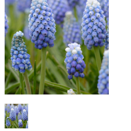
Aanbiedingen
Bodemverbetering
Overige producten
Advies
Onze tuinen!
Sterke Bollen Dagen
Nieuws