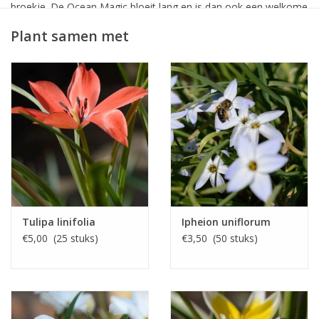
broekje. De Ocean Magic bloeit lang en is dan ook een welkome
gast in de tuin! Ze is geschikt voor verwildering op een zonnige
Plant samen met
plek. Een aanrader!
Tulipa linifolia
Ipheion uniflorum
€5,00 (25 stuks)
€3,50 (50 stuks)