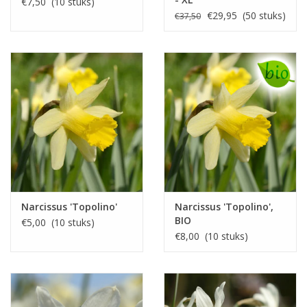
€7,50 (10 stuks)
voordeelverpakking
€29,95 (50 stuks)
€37,50
Narcissus 'Topolino'
Narcissus 'Topolino',
BIO
€5,00 (10 stuks)
€8,00 (10 stuks)