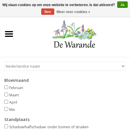
Winkelwagen >
0 Artikelen - €0,00
Wij slaan cookies op om onze website te verbeteren. Is dat akkoord?
Ja
Nee
Meer over cookies »
Home
NIEUW 2026
Voorjaarsbloeiers
Bloeimaand
Zomerbloeiers
Februari
Maart
Herfstbloeiers
April
Mei
Schaduwplanten
Standplaats
Schaduw/halfschaduw: onder bomen of struiken