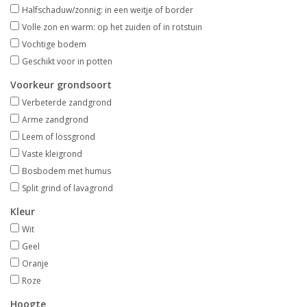
Aanbiedingen
Halfschaduw/zonnig: in een weitje of border
Volle zon en warm: op het zuiden of in rotstuin
Vochtige bodem
Bodemverbetering
Geschikt voor in potten
Voorkeur grondsoort
Overige producten
Verbeterde zandgrond
Arme zandgrond
Advies
Leem of lössgrond
Vaste kleigrond
Onze tuinen!
Bosbodem met humus
Split grind of lavagrond
Sterke Bollen Dagen
Kleur
Wit
Nieuws
Geel
Oranje
Roze
Hoogte