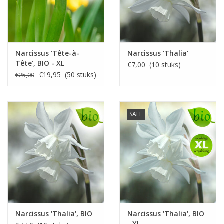
Narcissus 'Tête-à-
Narcissus 'Thalia'
Tête', BIO - XL
€7,00 (10 stuks)
voordeelverpakking
€19,95 (50 stuks)
€25,00
SALE
Narcissus 'Thalia', BIO
Narcissus 'Thalia', BIO
- XL