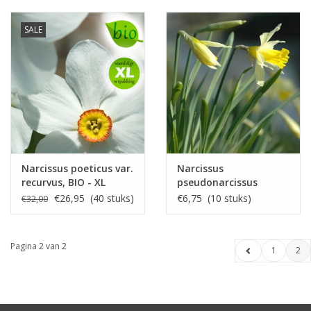
SALE
Narcissus poeticus var.
Narcissus
recurvus, BIO - XL
pseudonarcissus
voordeelverpakking
lobularis
€26,95 (40 stuks)
€6,75 (10 stuks)
€32,00
Pagina 2 van 2
1
2