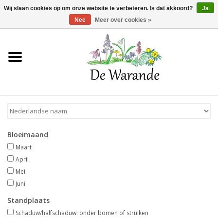
Winkelwagen >
0 Artikelen - €0,00
Wij slaan cookies op om onze website te verbeteren. Is dat akkoord?
Ja
Nee
Meer over cookies »
Home
NIEUW 2026
Voorjaarsbloeiers
Bloeimaand
Zomerbloeiers
Maart
April
Herfstbloeiers
Mei
Juni
Schaduwplanten
Standplaats
Schaduw/halfschaduw: onder bomen of struiken