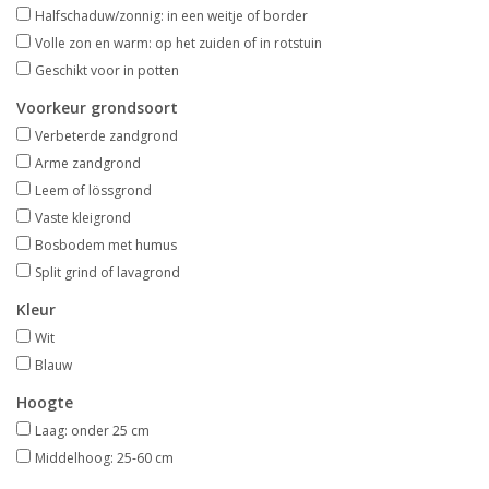
Aanbiedingen
Halfschaduw/zonnig: in een weitje of border
Volle zon en warm: op het zuiden of in rotstuin
Geschikt voor in potten
Bodemverbetering
Voorkeur grondsoort
Verbeterde zandgrond
Overige producten
Arme zandgrond
Leem of lössgrond
Advies
Vaste kleigrond
Bosbodem met humus
Onze tuinen!
Split grind of lavagrond
Kleur
Sterke Bollen Dagen
Wit
Blauw
Nieuws
Hoogte
Laag: onder 25 cm
Middelhoog: 25-60 cm