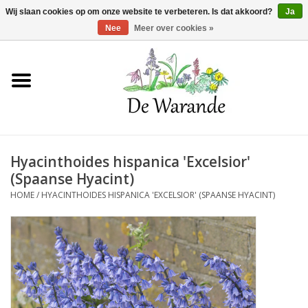
Winkelwagen >
0 Artikelen - €0,00
Wij slaan cookies op om onze website te verbeteren. Is dat akkoord?
Ja
Nee
Meer over cookies »
Home
NIEUW 2026
Hyacinthoides hispanica 'Excelsior'
Voorjaarsbloeiers
(Spaanse Hyacint)
HOME
/
HYACINTHOIDES HISPANICA 'EXCELSIOR' (SPAANSE HYACINT)
Zomerbloeiers
Herfstbloeiers
Schaduwplanten