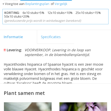
+ Voeg toe aan
Beplantingsplan
of
Vergelijk
KORTING:
6x10 stuks=5% 12x10 stuks=10% 25x10 stuks=15%
50x10 stuks=20%
(gereduceerde prijs wordt in winkelwagen berekend)
Informatie
Specificaties
!!
Levering:
VOORVERKOOP. Levering in de loop van
september, in de bloembollenplanttijd.
Hyacinthoides hispanica of Spaanse hyacint is een zeer mooie
volle blauwe Hyacint. Hyacinthoides hispanica is geschikt voor
verwildering onder bomen of in het gras. Het is een stevig en
makkelijk polvormend bolgewas met een grote bloem. De
cultivar 'Excelsior' heeft de grootste bloem.
De Spaanse Hyacint is inheems in Spanje, Portugal en Noord-
Plant samen met
Afrika. Op De Warande wordt de Hyacinthoides hispanica
gecombineerd met Geum rivale (Nagelkruid). Ze bloeien
tegelijkertijd: een prachtige combinatie! Hyacinthoides hispanica
combineert ook goed met de Dichtersnarcis (Narcissus