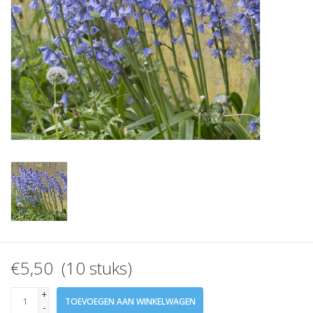
Aanbiedingen
Bodemverbetering
Overige producten
Advies
Onze tuinen!
Sterke Bollen Dagen
Nieuws
€5,50 (10 stuks)
+
TOEVOEGEN AAN WINKELWAGEN
-