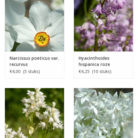
poeticus) en de Knikkende vogelmelk (Ornithogalum nutans).
Wilt u het verschil tussen de Spaanse Hyacint, de Boshyacint en
de Engelse Blue Bell nog beter begrijpen? Lees dan eens dit
artikel door, geschreven door Plantlife International, UK. Klik
hier
voor het bestand (PDF). In dit Engelse artikel wordt het verschil
omschreven tussen de (Engelse) Bluebell, de Hybrid (Garden)
Bluebell (bij ons: de Boshyacint), en de Spanish Bluebell.
Narcissus poeticus var.
Hyacinthoides
recurvus
hispanica roze
€4,00 (5 stuks)
€4,25 (10 stuks)