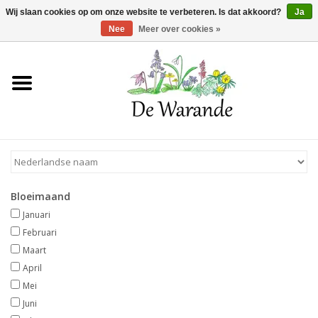
Winkelwagen >
0 Artikelen - €0,00
Wij slaan cookies op om onze website te verbeteren. Is dat akkoord?
Ja
Nee
Meer over cookies »
Home
NIEUW 2026
Voorjaarsbloeiers
Bloeimaand
Zomerbloeiers
Januari
Februari
Herfstbloeiers
Maart
April
Mei
Schaduwplanten
Juni