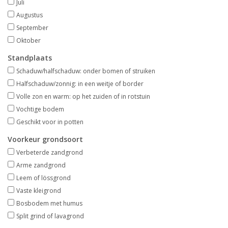
Juli
Aanbiedingen
Augustus
September
Bodemverbetering
Oktober
Standplaats
Overige producten
Schaduw/halfschaduw: onder bomen of struiken
Halfschaduw/zonnig: in een weitje of border
Advies
Volle zon en warm: op het zuiden of in rotstuin
Vochtige bodem
Onze tuinen!
Geschikt voor in potten
Voorkeur grondsoort
Sterke Bollen Dagen
Verbeterde zandgrond
Arme zandgrond
Leem of lössgrond
Nieuws
Vaste kleigrond
Bosbodem met humus
Split grind of lavagrond