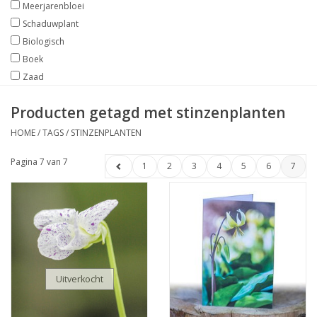
Meerjarenbloei
Schaduwplant
Biologisch
Boek
Zaad
Producten getagd met stinzenplanten
HOME
/
TAGS
/
STINZENPLANTEN
Pagina 7 van 7
1
2
3
4
5
6
7
Uitverkocht