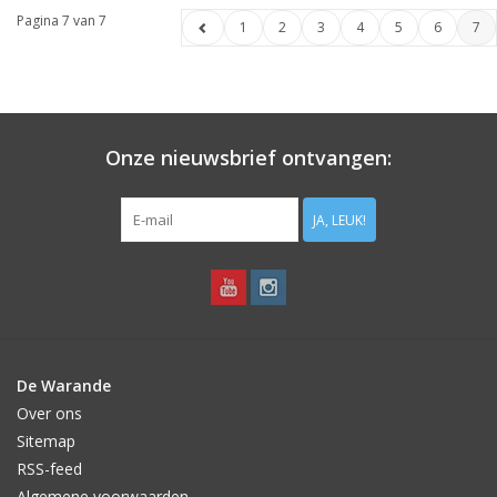
Pagina 7 van 7
1
2
3
4
5
6
7
Onze nieuwsbrief ontvangen:
JA, LEUK!
De Warande
Over ons
Sitemap
RSS-feed
Algemene voorwaarden