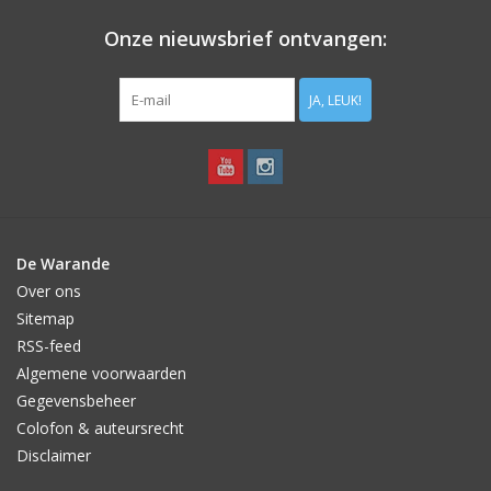
bloei meststof. Tuiniert u op zand? Voeg dan ook bentoniet toe.
Onze nieuwsbrief ontvangen:
JA, LEUK!
De Warande
Over ons
Sitemap
RSS-feed
Algemene voorwaarden
Gegevensbeheer
Colofon & auteursrecht
Disclaimer