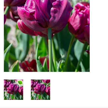
Aanbiedingen
Bodemverbetering
Overige producten
Advies
Onze tuinen!
Sterke Bollen Dagen
Nieuws