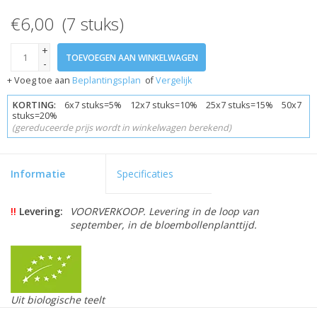
€6,00 (7 stuks)
+
TOEVOEGEN AAN WINKELWAGEN
-
+ Voeg toe aan
Beplantingsplan
of
Vergelijk
KORTING:
6x7 stuks=5% 12x7 stuks=10% 25x7 stuks=15% 50x7
stuks=20%
(gereduceerde prijs wordt in winkelwagen berekend)
Informatie
Specificaties
!!
Levering:
VOORVERKOOP. Levering in de loop van
september, in de bloembollenplanttijd.
Uit biologische teelt
Skal gecertificeerd 109846