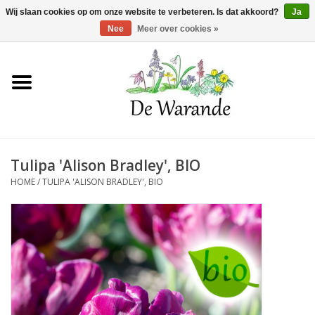
Winkelwagen >
0 Artikelen - €0,00
Wij slaan cookies op om onze website te verbeteren. Is dat akkoord?
Ja
Nee
Meer over cookies »
Home
NIEUW 2026
Tulipa 'Alison Bradley', BIO
Voorjaarsbloeiers
HOME
/
TULIPA 'ALISON BRADLEY', BIO
Zomerbloeiers
Herfstbloeiers
Schaduwplanten