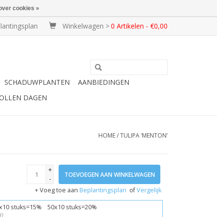
over cookies »
lantingsplan
Winkelwagen >
0 Artikelen - €0,00
SCHADUWPLANTEN
AANBIEDINGEN
BOLLEN DAGEN
HOME
/
TULIPA ‘MENTON’
+
TOEVOEGEN AAN WINKELWAGEN
-
+ Voeg toe aan
Beplantingsplan
of
Vergelijk
x10 stuks=15% 50x10 stuks=20%
)