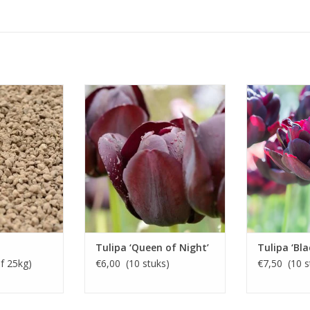
-4-14 + 2 MgO)
Mei, zwart, 50-60 cm
Mei, diep donk
zwar
ststof voor
Laat bloeiend, fluweelzwarte
llen
bloemen
Dubbel en
 KOPEN
INFO EN KOPEN
INFO 
Tulipa ‘Queen of Night’
Tulipa ‘Bla
f 25kg)
€6,00 (10 stuks)
€7,50 (10 s