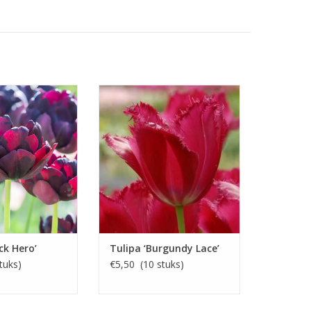
erbruine(lila) tot
April/mei, dieprood, 70 cm
t, 60 cm
Dieprode bloem, hoge stevige
 laat bloeiend
steel
EN KOPEN
INFO EN KOPEN
ck Hero’
Tulipa ‘Burgundy Lace’
tuks)
€5,50 (10 stuks)