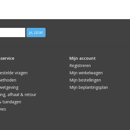
JA, LEUK!
service
Mijn account
Registreren
estelde vragen
Mijn winkelwagen
methoden
Mijn bestellingen
wetgeving
Mijn beplantingsplan
ng, afhaal & retour
& tuindagen
vies