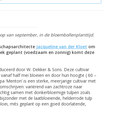
p van september, in de bloembollenplanttijd.
dschapsarchitecte
Jacqueline van der Kloet
om
 plek geplant (voedzaam en zonnig) komt deze
oduceerd door W. Dekker & Sons. Deze cultivar
 vanaf half mei bloeien en door hun hoogte ( 60 –
pa ‘Menton’ is een sterke, meerjarige cultivar met
 omschrijven: variërend van zachtroze naar
rachtig samen met donkerbloemige tulpen zoals
bijzonder met de laatbloeiende, helderrode tulp
loei, mits geplant op een goed doorlatende,