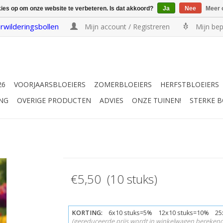
kies op om onze website te verbeteren. Is dat akkoord?
Ja
Nee
Meer 
rwilderingsbollen
Mijn account / Registreren
Mijn bep
26
VOORJAARSBLOEIERS
ZOMERBLOEIERS
HERFSTBLOEIERS
NG
OVERIGE PRODUCTEN
ADVIES
ONZE TUINEN!
STERKE 
€5,50 (10 stuks)
KORTING:
6x10 stuks=5% 12x10 stuks=10% 25
(gereduceerde prijs wordt in winkelwagen berekend