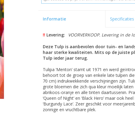
Informatie
Specificaties
!!
Levering:
VOORVERKOOP. Levering in de loo
Deze Tulp is aanbevolen door tuin- en lan
haar sterke kwaliteiten. Mits op de juiste
Tulp ieder jaar terug.
Tulipa ‘Menton’ stamt uit 1971 en werd geïntr
behoort tot de groep van enkele late tulpen die
70 cm) indrukwekkende verschijningen zijn. Tuli
grote bloemen die zich qua kleur moeilijk laten
abrikoos-oranje en alle tinten daartussenin. P
‘Queen of Night’ en ‘Black Hero’ maar ook heel 
‘Burgundy Lace’. Zeer geschikt voor meerjarenb
zonnige en vruchtbare plek.