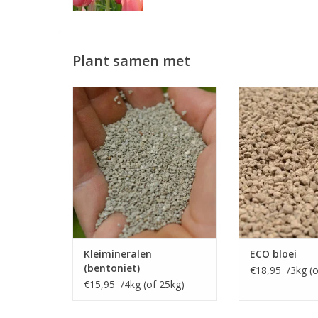
Plant samen met
Kleimineralen
ECO bloei (NPK 4
Bodemverbeteraar voor de
Kali rijke me
zandgrond
bloembo
INFO EN KOPEN
INFO EN
Kleimineralen
ECO bloei
(bentoniet)
€18,95 /3kg (o
€15,95 /4kg (of 25kg)