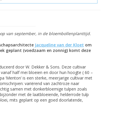
p van september, in de bloembollenplanttijd.
dschapsarchitecte
Jacqueline van der Kloet
om
 plek geplant (voedzaam en zonnig) komt deze
oduceerd door W. Dekker & Sons. Deze cultivar
 vanaf half mei bloeien en door hun hoogte ( 60 –
pa ‘Menton’ is een sterke, meerjarige cultivar met
 omschrijven: variërend van zachtroze naar
rachtig samen met donkerbloemige tulpen zoals
bijzonder met de laatbloeiende, helderrode tulp
loei, mits geplant op een goed doorlatende,