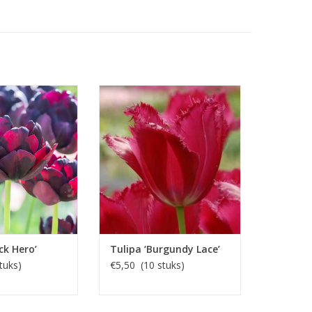
erbruine(lila) tot
April/mei, dieprood, 70 cm
t, 60 cm
Dieprode bloem, hoge stevige
 laat bloeiend
steel
EN KOPEN
INFO EN KOPEN
ck Hero’
Tulipa ‘Burgundy Lace’
tuks)
€5,50 (10 stuks)