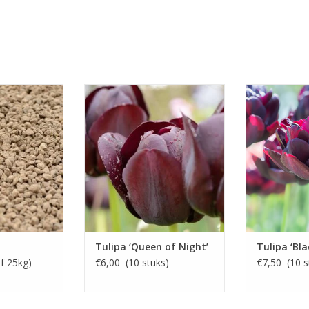
-4-14 + 2 MgO)
Mei, zwart, 50-60 cm
Mei, diep donk
zwar
ststof voor
Laat bloeiend, fluweelzwarte
llen
bloemen
Dubbel en
 KOPEN
INFO EN KOPEN
INFO 
Tulipa ‘Queen of Night’
Tulipa ‘Bla
f 25kg)
€6,00 (10 stuks)
€7,50 (10 s