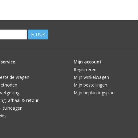
JA, LEUK!
service
Mijn account
Registreren
estelde vragen
Mijn winkelwagen
methoden
Mijn bestellingen
wetgeving
Mijn beplantingsplan
ng, afhaal & retour
& tuindagen
vies