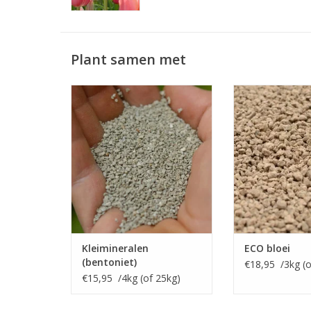
Plant samen met
Kleimineralen
ECO bloei (NPK 4
Bodemverbeteraar voor de
Kali rijke me
zandgrond
bloembo
INFO EN KOPEN
INFO EN
Kleimineralen
ECO bloei
(bentoniet)
€18,95 /3kg (o
€15,95 /4kg (of 25kg)