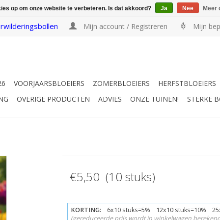
kies op om onze website te verbeteren. Is dat akkoord?
Ja
Nee
Meer 
rwilderingsbollen
Mijn account / Registreren
Mijn bep
26
VOORJAARSBLOEIERS
ZOMERBLOEIERS
HERFSTBLOEIERS
NG
OVERIGE PRODUCTEN
ADVIES
ONZE TUINEN!
STERKE 
€5,50 (10 stuks)
KORTING:
6x10 stuks=5% 12x10 stuks=10% 25
(gereduceerde prijs wordt in winkelwagen berekend