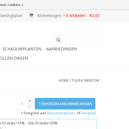
over cookies »
lantingsplan
Winkelwagen >
0 Artikelen - €0,00
SCHADUWPLANTEN
AANBIEDINGEN
BOLLEN DAGEN
HOME
/
TULIPA ‘MENTON’
+
TOEVOEGEN AAN WINKELWAGEN
-
+ Voeg toe aan
Beplantingsplan
of
Vergelijk
x10 stuks=15% 50x10 stuks=20%
)