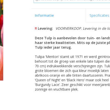
Informatie
Specificaties
!!
Levering:
VOORVERKOOP. Levering in de loo
Deze Tulp is aanbevolen door tuin- en lan
haar sterke kwaliteiten. Mits op de juiste
Tulp ieder jaar terug.
Tulipa ‘Menton’ stamt uit 1971 en werd geïntr
behoort tot de groep van enkele late tulpen die
70 cm) indrukwekkende verschijningen zijn. Tuli
grote bloemen die zich qua kleur moeilijk laten
abrikoos-oranje en alle tinten daartussenin. P
‘Queen of Night’ en ‘Black Hero’ maar ook heel 
‘Burgundy Lace’. Zeer geschikt voor meerjarenb
zonnige en vruchtbare plek.