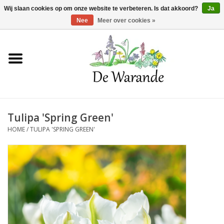
Winkelwagen >
0 Artikelen - €0,00
Wij slaan cookies op om onze website te verbeteren. Is dat akkoord?
Ja
Nee
Meer over cookies »
Home
NIEUW 2026
Tulipa 'Spring Green'
Voorjaarsbloeiers
HOME
/
TULIPA 'SPRING GREEN'
Zomerbloeiers
Herfstbloeiers
Schaduwplanten