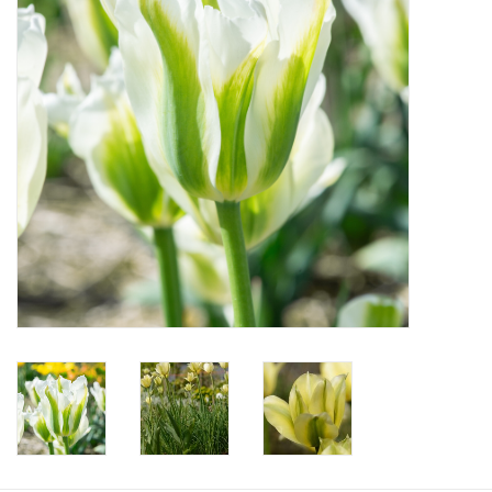
Aanbiedingen
Bodemverbetering
Overige producten
Advies
Onze tuinen!
Sterke Bollen Dagen
Nieuws