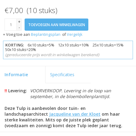
€7,00 (10 stuks)
+
TOEVOEGEN AAN WINKELWAGEN
-
+ Voeg toe aan
Beplantingsplan
of
Vergelijk
KORTING:
6x10 stuks=5% 12x10 stuks=10% 25x10 stuks=15%
50x10 stuks=20%
(gereduceerde prijs wordt in winkelwagen berekend)
Informatie
Specificaties
!!
Levering:
VOORVERKOOP. Levering in de loop van
september, in de bloembollenplanttijd.
Deze Tulp is aanbevolen door tuin- en
landschapsarchitect
Jacqueline van der Kloet
om haar
sterke kwaliteiten. Mits op de juiste plek geplant
(voedzaam en zonnig) komt deze Tulp ieder jaar terug.