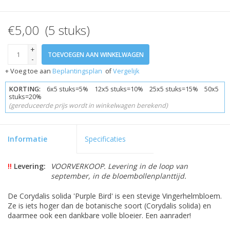
€5,00 (5 stuks)
+
TOEVOEGEN AAN WINKELWAGEN
-
+ Voeg toe aan
Beplantingsplan
of
Vergelijk
KORTING:
6x5 stuks=5% 12x5 stuks=10% 25x5 stuks=15% 50x5
stuks=20%
(gereduceerde prijs wordt in winkelwagen berekend)
Informatie
Specificaties
!!
Levering:
VOORVERKOOP. Levering in de loop van
september, in de bloembollenplanttijd.
De Corydalis solida 'Purple Bird' is een stevige Vingerhelmbloem.
Ze is iets hoger dan de botanische soort (Corydalis solida) en
daarmee ook een dankbare volle bloeier. Een aanrader!