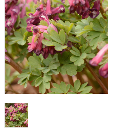
Aanbiedingen
Bodemverbetering
Overige producten
Advies
Onze tuinen!
Sterke Bollen Dagen
Nieuws