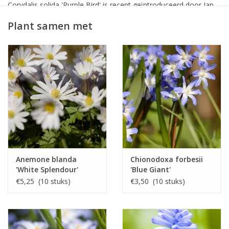
Corydalis solida 'Purple Bird' is recent geïntroduceerd door Jan
Huisman uit Heemstede, NL.
Plant samen met
Anemone blanda
Chionodoxa forbesii
'White Splendour'
'Blue Giant'
€5,25 (10 stuks)
€3,50 (10 stuks)