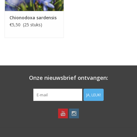
Chionodoxa sardensis
€5,50 (25 stuks)
Onze nieuwsbrief ontvangen:
JA, LEUK!