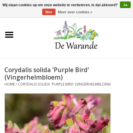
Winkelwagen >
0 Artikelen - €0,00
Wij slaan cookies op om onze website te verbeteren. Is dat akkoord?
Ja
Nee
Meer over cookies »
Home
NIEUW 2026
Corydalis solida 'Purple Bird'
Voorjaarsbloeiers
(Vingerhelmbloem)
HOME
/
CORYDALIS SOLIDA 'PURPLE BIRD' (VINGERHELMBLOEM)
Zomerbloeiers
Herfstbloeiers
Schaduwplanten