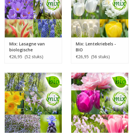
Mix: Lasagne van
Mix: Lentekriebels -
biologische
BIO
bloembollen
€26,95 (52 stuks)
€26,95 (56 stuks)