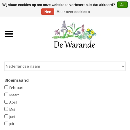
Winkelwagen >
0 Artikelen - €0,00
Wij slaan cookies op om onze website te verbeteren. Is dat akkoord?
Ja
Nee
Meer over cookies »
Home
NIEUW 2026
Voorjaarsbloeiers
Bloeimaand
Zomerbloeiers
Februari
Maart
Herfstbloeiers
April
Mei
Juni
Schaduwplanten
Juli