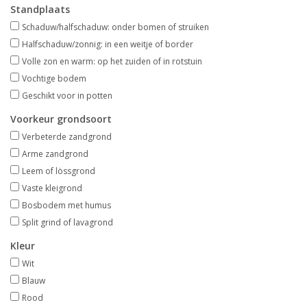
Standplaats
Aanbiedingen
Schaduw/halfschaduw: onder bomen of struiken
Halfschaduw/zonnig: in een weitje of border
Bodemverbetering
Volle zon en warm: op het zuiden of in rotstuin
Vochtige bodem
Overige producten
Geschikt voor in potten
Voorkeur grondsoort
Advies
Verbeterde zandgrond
Arme zandgrond
Onze tuinen!
Leem of lössgrond
Vaste kleigrond
Sterke Bollen Dagen
Bosbodem met humus
Split grind of lavagrond
Nieuws
Kleur
Wit
Blauw
Rood