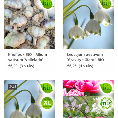
Knoflook BIO - Allium
Leucojum aestivum
sativum 'Vallelado'
'Gravitye Giant', BIO
€6,00 (3 stuks)
€6,25 (4 stuks)
SALE