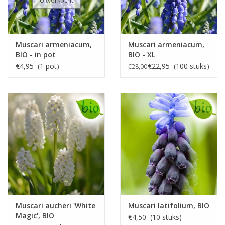
Uitverkocht
Muscari armeniacum,
Muscari armeniacum,
BIO - in pot
BIO - XL
voordeelverpakking
€4,95 (1 pot)
€22,95 (100 stuks)
€28,00
Muscari aucheri 'White
Muscari latifolium, BIO
Magic', BIO
€4,50 (10 stuks)