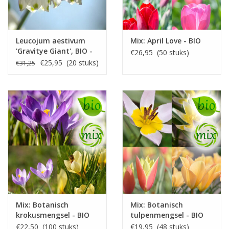
Leucojum aestivum
Mix: April Love - BIO
'Gravitye Giant', BIO -
€26,95 (50 stuks)
XL voordeelverpakking
€25,95 (20 stuks)
€31,25
Mix: Botanisch
Mix: Botanisch
krokusmengsel - BIO
tulpenmengsel - BIO
€22,50 (100 stuks)
€19,95 (48 stuks)