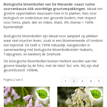
Biologische bloembollen van De Warande: naast ruime
soortenkeuze óók voordelige grootverpakkingen.
Ideaal om
grotere oppervlakten duurzaam mee in te planten. Kies voor
biologisch en ondersteun een gezonde bodem, met respect
voor mens, plant, dier en milieu. Want, 0% chemie = 100%
bijvriendelijk!
Biologische bloembollen zijn ideaal voor aanplant op plekken
waar veel insecten leven, zoals in een bloemenweide of rondom
een bijenstal. De teelt is 100% natuurlijk. Aangeboden in
samenwerking met biologische bloembollenteler Huiberts,
Tulipsgreen, en kwekerij de Driehoek.
De biologische bloembollen kunnen herkent worden aan het
groene blaadje bij de foto, met de tekst 'bio' erin. Wij zijn skal
gecertificeerd: 109846.
Pagina 2 van 5
1
2
3
4
5