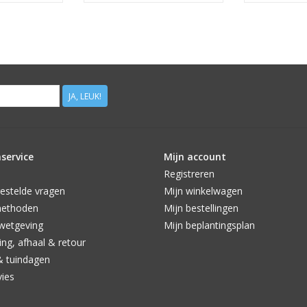
JA, LEUK!
service
Mijn account
Registreren
estelde vragen
Mijn winkelwagen
methoden
Mijn bestellingen
wetgeving
Mijn beplantingsplan
ng, afhaal & retour
& tuindagen
vies