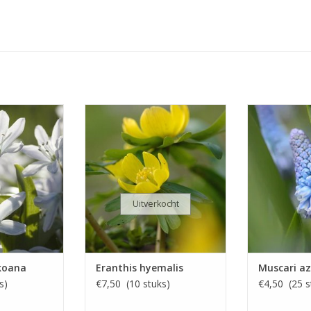
, stinzenplant
Winterakoniet, stinzenplant
Blauw
lichtblauw, 15
Februari/maart, geel, 7 cm
Maart/apri
INFO
Vroeg
 en robuust
INFO 
 KOPEN
Uitverkocht
nkoana
Eranthis hyemalis
Muscari a
s)
€7,50 (10 stuks)
€4,50 (25 s