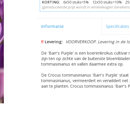
KORTING:
6x50 stuks=5% 12x50 stuks=10% 25
(gereduceerde prijs wordt in winkelwagen berekend
Informatie
Specificaties
!!
Levering:
VOORVERKOOP. Levering in de loo
De 'Barr's Purple' is een boerenkrokus cultivar
zijn ten op zichte van de buitenste bloemblader
tommasinianus en vallen daarmee extra op.
De Crocus tommasinianus 'Barr's Purple' staat 
tommasinianus, vermeerdert en verwildert net
aan te planten. Crocus tommasinianus 'Barr's P