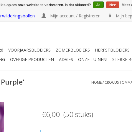
kies op om onze website te verbeteren. Is dat akkoord?
Ja
Nee
Meer 
rwilderingsbollen
Mijn account / Registreren
Mijn bep
26
VOORJAARSBLOEIERS
ZOMERBLOEIERS
HERFSTBLOEIERS
NG
OVERIGE PRODUCTEN
ADVIES
ONZE TUINEN!
STERKE 
Purple'
HOME
/
CROCUS TOMMAS
€6,00 (50 stuks)