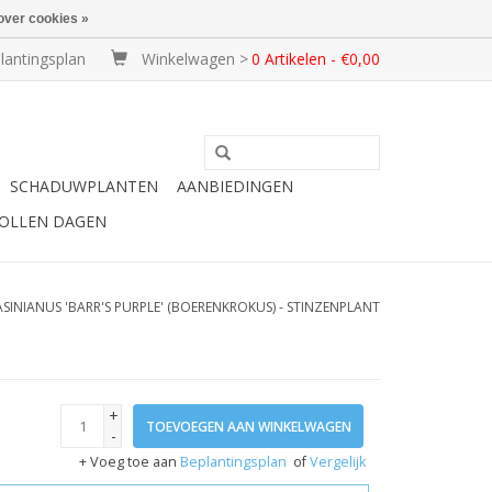
over cookies »
lantingsplan
Winkelwagen >
0 Artikelen - €0,00
SCHADUWPLANTEN
AANBIEDINGEN
BOLLEN DAGEN
INIANUS 'BARR'S PURPLE' (BOERENKROKUS) - STINZENPLANT
+
TOEVOEGEN AAN WINKELWAGEN
-
+ Voeg toe aan
Beplantingsplan
of
Vergelijk