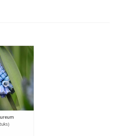
e druifjes
l, blauw, 15 cm
 bloeiend
EN KOPEN
zureum
tuks)