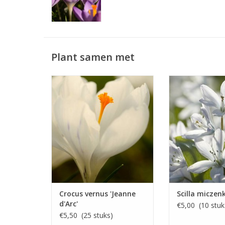
Plant samen met
Bonte krokus, stinzenplant
Witte sterhyacint
Februari/maart, wit, 15-20 cm
Februari/maart, 
cm
Een prima witte Krokus
Vroegbloeiend
INFO EN KOPEN
INFO EN
Crocus vernus 'Jeanne
Scilla micze
d'Arc'
€5,00 (10 stuk
€5,50 (25 stuks)