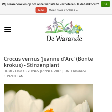
Winkelwagen >
0 Artikelen - €0,00
Wij slaan cookies op om onze website te verbeteren. Is dat akkoord?
Ja
Nee
Meer over cookies »
Home
NIEUW 2026
Crocus vernus 'Jeanne d'Arc' (Bonte
Voorjaarsbloeiers
krokus) - Stinzenplant
HOME
/
CROCUS VERNUS 'JEANNE D'ARC' (BONTE KROKUS) -
Zomerbloeiers
STINZENPLANT
Herfstbloeiers
Schaduwplanten