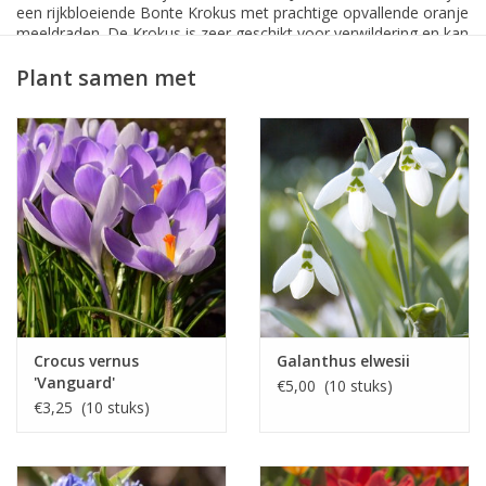
een rijkbloeiende Bonte Krokus met prachtige opvallende oranje
meeldraden. De Krokus is zeer geschikt voor verwildering en kan
ook prima in potten worden toegepast.
Plant samen met
Ideetje: plant Crocus vernus 'Jeanne d'Arc' met Crocus vernus
'Vanguard' (Bonte krokussen) en Crocus flavus (Gele krokus)
samen! Zie de tweede foto hieronder voor het resultaat.
Crocus vernus
Galanthus elwesii
'Vanguard'
€5,00 (10 stuks)
€3,25 (10 stuks)