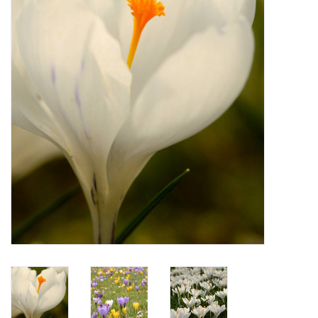
Aanbiedingen
Bodemverbetering
Overige producten
Advies
Onze tuinen!
Sterke Bollen Dagen
Nieuws