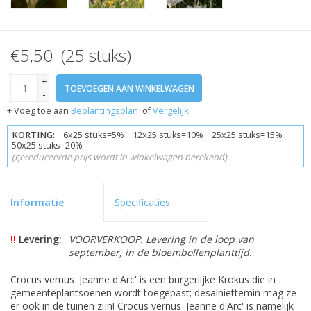
€5,50 (25 stuks)
+
TOEVOEGEN AAN WINKELWAGEN
-
+ Voeg toe aan
Beplantingsplan
of
Vergelijk
KORTING:
6x25 stuks=5% 12x25 stuks=10% 25x25 stuks=15%
50x25 stuks=20%
(gereduceerde prijs wordt in winkelwagen berekend)
Informatie
Specificaties
!!
Levering:
VOORVERKOOP. Levering in de loop van
september, in de bloembollenplanttijd.
Crocus vernus 'Jeanne d'Arc' is een burgerlijke Krokus die in
gemeenteplantsoenen wordt toegepast; desalniettemin mag ze
er ook in de tuinen zijn! Crocus vernus 'Jeanne d'Arc' is namelijk