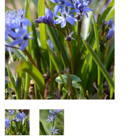
Aanbiedingen
Bodemverbetering
Overige producten
Advies
Onze tuinen!
Sterke Bollen Dagen
Nieuws