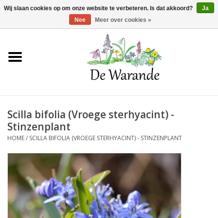
Winkelwagen >
0 Artikelen - €0,00
Wij slaan cookies op om onze website te verbeteren. Is dat akkoord?
Ja
Nee
Meer over cookies »
Home
NIEUW 2026
Scilla bifolia (Vroege sterhyacint) -
Voorjaarsbloeiers
Stinzenplant
HOME
/
SCILLA BIFOLIA (VROEGE STERHYACINT) - STINZENPLANT
Zomerbloeiers
Herfstbloeiers
Schaduwplanten