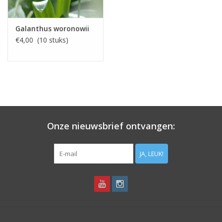
Galanthus woronowii
€4,00 (10 stuks)
Onze nieuwsbrief ontvangen:
JA, LEUK!