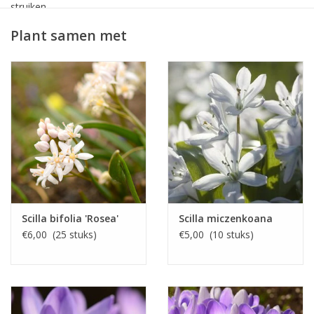
struiken.
Plant samen met
De Vroege Sterhyacint is inheems in Zuid-Europa en West-Azië.
Scilla bifolia 'Rosea'
Scilla miczenkoana
€6,00 (25 stuks)
€5,00 (10 stuks)