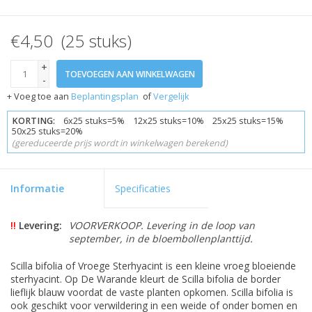
€4,50 (25 stuks)
+
TOEVOEGEN AAN WINKELWAGEN
-
+ Voeg toe aan
Beplantingsplan
of
Vergelijk
KORTING:
6x25 stuks=5% 12x25 stuks=10% 25x25 stuks=15%
50x25 stuks=20%
(gereduceerde prijs wordt in winkelwagen berekend)
Informatie
Specificaties
!!
Levering:
VOORVERKOOP. Levering in de loop van
september, in de bloembollenplanttijd.
Scilla bifolia of Vroege Sterhyacint is een kleine vroeg bloeiende
sterhyacint. Op De Warande kleurt de Scilla bifolia de border
lieflijk blauw voordat de vaste planten opkomen. Scilla bifolia is
ook geschikt voor verwildering in een weide of onder bomen en