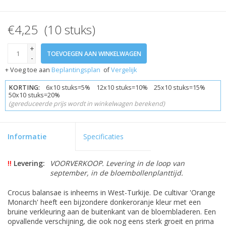
€4,25 (10 stuks)
+
TOEVOEGEN AAN WINKELWAGEN
-
+ Voeg toe aan
Beplantingsplan
of
Vergelijk
KORTING:
6x10 stuks=5% 12x10 stuks=10% 25x10 stuks=15%
50x10 stuks=20%
(gereduceerde prijs wordt in winkelwagen berekend)
Informatie
Specificaties
!!
Levering:
VOORVERKOOP. Levering in de loop van
september, in de bloembollenplanttijd.
Crocus balansae is inheems in West-Turkije. De cultivar 'Orange
Monarch' heeft een bijzondere donkeroranje kleur met een
bruine verkleuring aan de buitenkant van de bloembladeren. Een
opvallende verschijning, die ook nog eens sterk groeit en prima