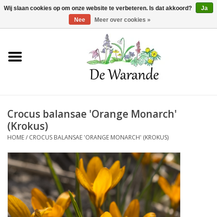
Winkelwagen >
0 Artikelen - €0,00
Wij slaan cookies op om onze website te verbeteren. Is dat akkoord?
Ja
Nee
Meer over cookies »
Home
NIEUW 2026
Crocus balansae 'Orange Monarch'
Voorjaarsbloeiers
(Krokus)
HOME
/
CROCUS BALANSAE 'ORANGE MONARCH' (KROKUS)
Zomerbloeiers
Herfstbloeiers
Schaduwplanten