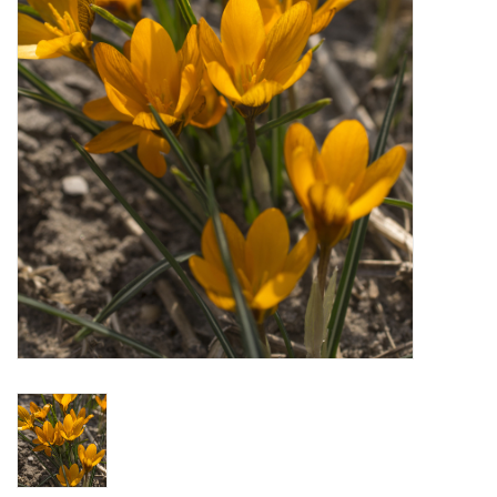
Aanbiedingen
Bodemverbetering
Overige producten
Advies
Onze tuinen!
Sterke Bollen Dagen
Nieuws