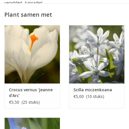
verwildert. Aanrader!
Synoniem: Crocus olivieri subsp. balansae 'Orange Monarch'
Plant samen met
Crocus vernus 'Jeanne
Scilla miczenkoana
d'Arc'
€5,00 (10 stuks)
€5,50 (25 stuks)