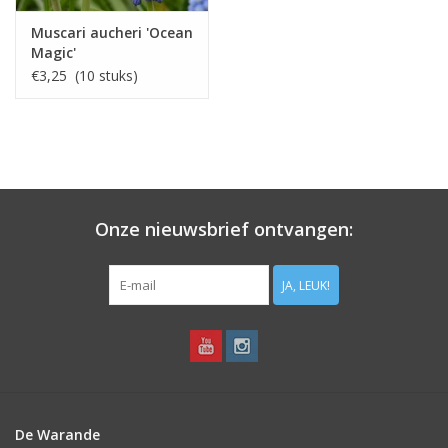
Muscari aucheri 'Ocean
Magic'
€3,25 (10 stuks)
Onze nieuwsbrief ontvangen:
JA, LEUK!
De Warande