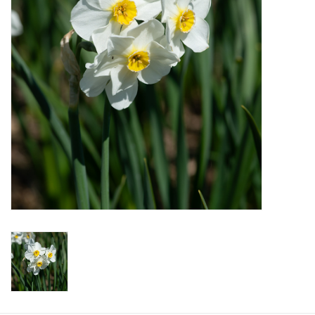
Aanbiedingen
Bodemverbetering
Overige producten
Advies
Onze tuinen!
Sterke Bollen Dagen
Nieuws