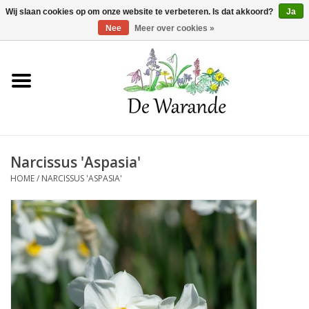
Winkelwagen >
0 Artikelen - €0,00
Wij slaan cookies op om onze website te verbeteren. Is dat akkoord?
Ja
Nee
Meer over cookies »
Home
NIEUW 2026
Narcissus 'Aspasia'
Voorjaarsbloeiers
HOME
/
NARCISSUS 'ASPASIA'
Zomerbloeiers
Herfstbloeiers
Schaduwplanten