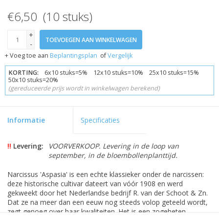
€6,50 (10 stuks)
+
TOEVOEGEN AAN WINKELWAGEN
-
+ Voeg toe aan
Beplantingsplan
of
Vergelijk
KORTING:
6x10 stuks=5% 12x10 stuks=10% 25x10 stuks=15%
50x10 stuks=20%
(gereduceerde prijs wordt in winkelwagen berekend)
Informatie
Specificaties
!!
Levering:
VOORVERKOOP. Levering in de loop van
september, in de bloembollenplanttijd.
Narcissus 'Aspasia' is een echte klassieker onder de narcissen:
deze historische cultivar dateert van vóór 1908 en werd
gekweekt door het Nederlandse bedrijf R. van der Schoot & Zn.
Dat ze na meer dan een eeuw nog steeds volop geteeld wordt,
zegt genoeg over haar kwaliteiten. Het is een zogeheten