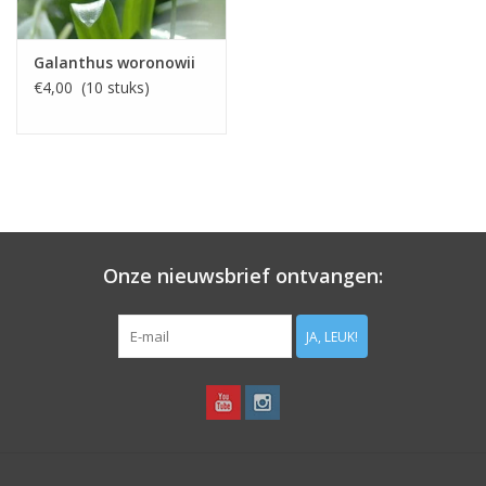
Galanthus woronowii
€4,00 (10 stuks)
Onze nieuwsbrief ontvangen:
JA, LEUK!