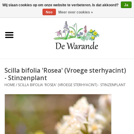
Winkelwagen >
0 Artikelen - €0,00
Wij slaan cookies op om onze website te verbeteren. Is dat akkoord?
Ja
Nee
Meer over cookies »
Home
NIEUW 2026
Scilla bifolia 'Rosea' (Vroege sterhyacint)
Voorjaarsbloeiers
- Stinzenplant
HOME
/
SCILLA BIFOLIA 'ROSEA' (VROEGE STERHYACINT) - STINZENPLANT
Zomerbloeiers
Herfstbloeiers
Schaduwplanten