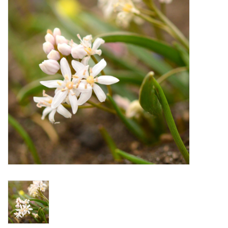
Aanbiedingen
Bodemverbetering
Overige producten
Advies
Onze tuinen!
Sterke Bollen Dagen
Nieuws