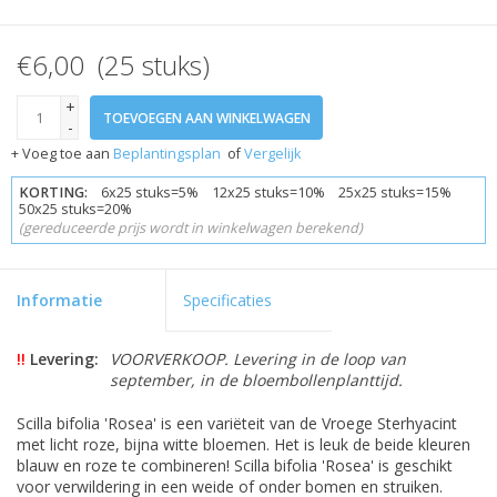
€6,00 (25 stuks)
+
TOEVOEGEN AAN WINKELWAGEN
-
+ Voeg toe aan
Beplantingsplan
of
Vergelijk
KORTING:
6x25 stuks=5% 12x25 stuks=10% 25x25 stuks=15%
50x25 stuks=20%
(gereduceerde prijs wordt in winkelwagen berekend)
Informatie
Specificaties
!!
Levering:
VOORVERKOOP. Levering in de loop van
september, in de bloembollenplanttijd.
Scilla bifolia 'Rosea' is een variëteit van de Vroege Sterhyacint
met licht roze, bijna witte bloemen. Het is leuk de beide kleuren
blauw en roze te combineren! Scilla bifolia 'Rosea' is geschikt
voor verwildering in een weide of onder bomen en struiken.