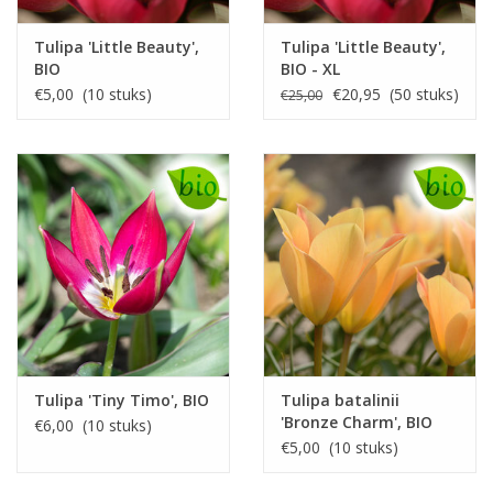
Tulipa 'Little Beauty',
Tulipa 'Little Beauty',
BIO
BIO - XL
voordeelverpakking
€5,00 (10 stuks)
€20,95 (50 stuks)
€25,00
Tulipa 'Tiny Timo', BIO
Tulipa batalinii
'Bronze Charm', BIO
€6,00 (10 stuks)
€5,00 (10 stuks)