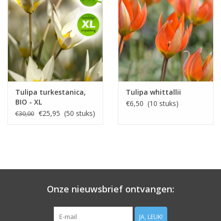
Tulipa turkestanica,
Tulipa whittallii
BIO - XL
€6,50 (10 stuks)
voordeelverpakking
€25,95 (50 stuks)
€30,00
Onze nieuwsbrief ontvangen:
JA, LEUK!