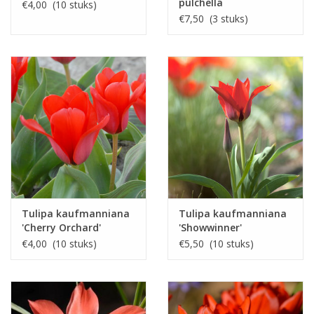
pulchella
€4,00 (10 stuks)
'Albocaerulea'
€7,50 (3 stuks)
Tulipa kaufmanniana
Tulipa kaufmanniana
'Cherry Orchard'
'Showwinner'
€4,00 (10 stuks)
€5,50 (10 stuks)