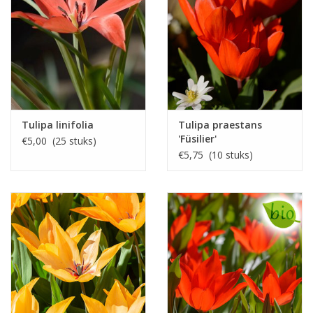
Tulipa linifolia
Tulipa praestans
'Füsilier'
€5,00 (25 stuks)
€5,75 (10 stuks)