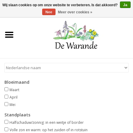
Winkelwagen >
0 Artikelen - €0,00
Wij slaan cookies op om onze website te verbeteren. Is dat akkoord?
Ja
Nee
Meer over cookies »
Home
NIEUW 2026
Voorjaarsbloeiers
Bloeimaand
Zomerbloeiers
Maart
April
Herfstbloeiers
Mei
Standplaats
Schaduwplanten
Halfschaduw/zonnig: in een weitje of border
Volle zon en warm: op het zuiden of in rotstuin