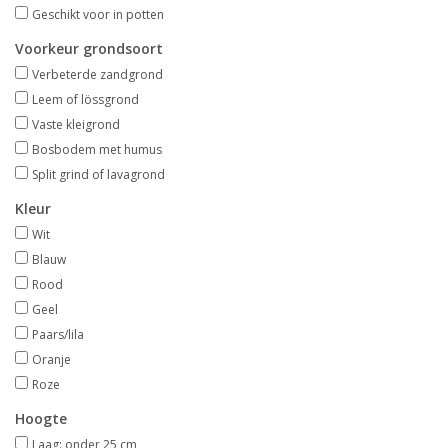
Aanbiedingen
Geschikt voor in potten
Voorkeur grondsoort
Bodemverbetering
Verbeterde zandgrond
Leem of lössgrond
Vaste kleigrond
Overige producten
Bosbodem met humus
Split grind of lavagrond
Advies
Kleur
Wit
Onze tuinen!
Blauw
Rood
Sterke Bollen Dagen
Geel
Paars/lila
Nieuws
Oranje
Roze
Hoogte
Laag: onder 25 cm