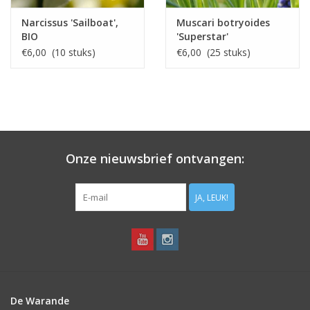
Narcissus 'Sailboat',
Muscari botryoides
BIO
'Superstar'
€6,00 (10 stuks)
€6,00 (25 stuks)
Onze nieuwsbrief ontvangen:
JA, LEUK!
De Warande