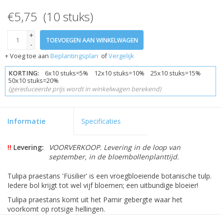
€5,75 (10 stuks)
+
TOEVOEGEN AAN WINKELWAGEN
-
+ Voeg toe aan
Beplantingsplan
of
Vergelijk
KORTING:
6x10 stuks=5% 12x10 stuks=10% 25x10 stuks=15%
50x10 stuks=20%
(gereduceerde prijs wordt in winkelwagen berekend)
Informatie
Specificaties
!!
Levering:
VOORVERKOOP. Levering in de loop van
september, in de bloembollenplanttijd.
Tulipa praestans 'Füsilier' is een vroegbloeiende botanische tulp.
Iedere bol krijgt tot wel vijf bloemen; een uitbundige bloeier!
Tulipa praestans komt uit het Pamir gebergte waar het
voorkomt op rotsige hellingen.