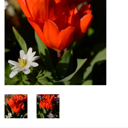
Aanbiedingen
Bodemverbetering
Overige producten
Advies
Onze tuinen!
Sterke Bollen Dagen
Nieuws