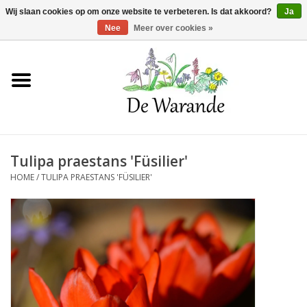
Winkelwagen >
0 Artikelen - €0,00
Wij slaan cookies op om onze website te verbeteren. Is dat akkoord?
Ja
Nee
Meer over cookies »
Home
NIEUW 2026
Tulipa praestans 'Füsilier'
Voorjaarsbloeiers
HOME
/
TULIPA PRAESTANS 'FÜSILIER'
Zomerbloeiers
Herfstbloeiers
Schaduwplanten