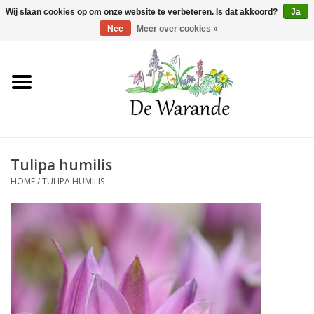
Winkelwagen >
0 Artikelen - €0,00
Wij slaan cookies op om onze website te verbeteren. Is dat akkoord?
Ja
Nee
Meer over cookies »
Home
NIEUW 2026
Tulipa humilis
Voorjaarsbloeiers
HOME
/
TULIPA HUMILIS
Zomerbloeiers
Herfstbloeiers
Schaduwplanten