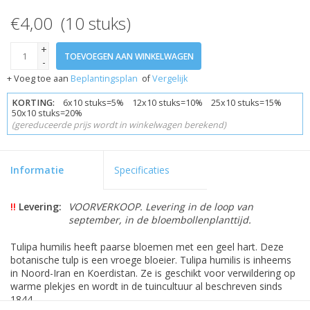
€4,00 (10 stuks)
+
TOEVOEGEN AAN WINKELWAGEN
-
+ Voeg toe aan
Beplantingsplan
of
Vergelijk
KORTING:
6x10 stuks=5% 12x10 stuks=10% 25x10 stuks=15%
50x10 stuks=20%
(gereduceerde prijs wordt in winkelwagen berekend)
Informatie
Specificaties
!!
Levering:
VOORVERKOOP. Levering in de loop van
september, in de bloembollenplanttijd.
Tulipa humilis heeft paarse bloemen met een geel hart. Deze
botanische tulp is een vroege bloeier. Tulipa humilis is inheems
in Noord-Iran en Koerdistan. Ze is geschikt voor verwildering op
warme plekjes en wordt in de tuincultuur al beschreven sinds
1844.