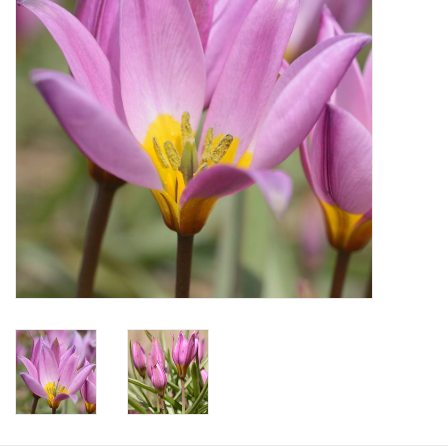
Aanbiedingen
Bodemverbetering
Overige producten
Advies
Onze tuinen!
Sterke Bollen Dagen
Nieuws