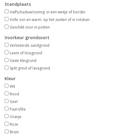
Standplaats
Aanbiedingen
Halfschaduw/zonnig: in een weitje of border
Volle zon en warm: op het zuiden of in rotstuin
Bodemverbetering
Geschikt voor in potten
Voorkeur grondsoort
Overige producten
Verbeterde zandgrond
Leem of lössgrond
Advies
Vaste kleigrond
Split grind of lavagrond
Onze tuinen!
Kleur
Wit
Sterke Bollen Dagen
Rood
Geel
Nieuws
Paars/lila
Oranje
Roze
Bruin