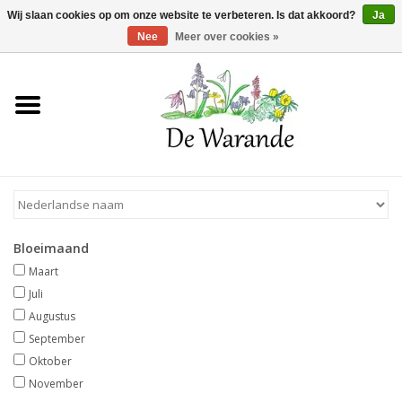
Winkelwagen >
0 Artikelen - €0,00
Wij slaan cookies op om onze website te verbeteren. Is dat akkoord?
Ja
Nee
Meer over cookies »
Home
NIEUW 2026
Voorjaarsbloeiers
Bloeimaand
Zomerbloeiers
Maart
Juli
Herfstbloeiers
Augustus
September
Oktober
Schaduwplanten
November