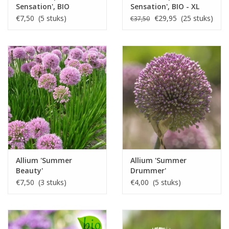
Sensation', BIO
Sensation', BIO - XL
voordeelverpakking
€7,50 (5 stuks)
€29,95 (25 stuks)
€37,50
Allium 'Summer
Allium 'Summer
Beauty'
Drummer'
€7,50 (3 stuks)
€4,00 (5 stuks)