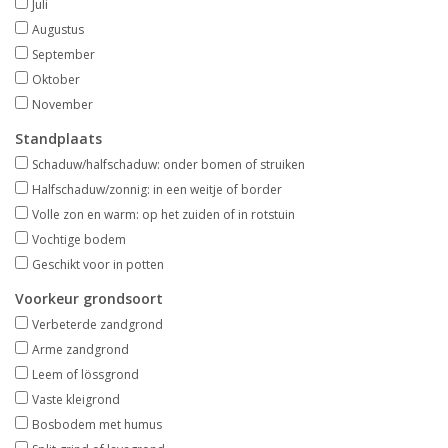
Juli
Aanbiedingen
Augustus
September
Bodemverbetering
Oktober
November
Overige producten
Standplaats
Schaduw/halfschaduw: onder bomen of struiken
Advies
Halfschaduw/zonnig: in een weitje of border
Volle zon en warm: op het zuiden of in rotstuin
Onze tuinen!
Vochtige bodem
Geschikt voor in potten
Sterke Bollen Dagen
Voorkeur grondsoort
Verbeterde zandgrond
Arme zandgrond
Nieuws
Leem of lössgrond
Vaste kleigrond
Bosbodem met humus