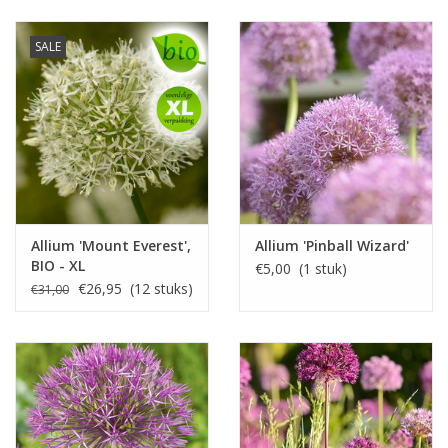
SALE
Allium 'Mount Everest',
Allium 'Pinball Wizard'
BIO - XL
€5,00 (1 stuk)
voordeelverpakking
€26,95 (12 stuks)
€31,00