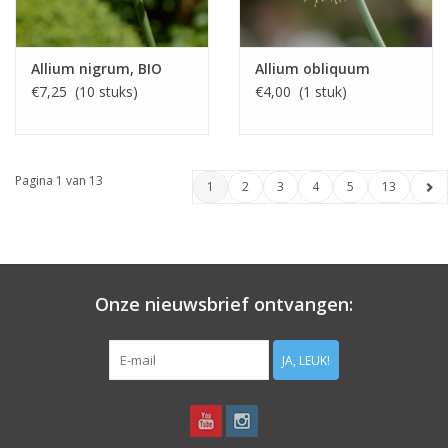
Allium nigrum, BIO
Allium obliquum
€7,25 (10 stuks)
€4,00 (1 stuk)
Pagina 1 van 13
1
2
3
4
5
13
Onze nieuwsbrief ontvangen:
JA, LEUK!