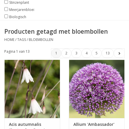
Stinzenplant
Meerjarenbloei
Biologisch
Producten getagd met bloembollen
HOME
/
TAGS
/
BLOEMBOLLEN
Pagina 1 van 13
1
2
3
4
5
13
Acis autumnalis
Allium 'Ambassador'