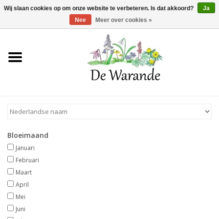
Winkelwagen >
0 Artikelen - €0,00
Wij slaan cookies op om onze website te verbeteren. Is dat akkoord?
Ja
Nee
Meer over cookies »
Home
NIEUW 2026
Voorjaarsbloeiers
Bloeimaand
Zomerbloeiers
Januari
Februari
Herfstbloeiers
Maart
April
Mei
Schaduwplanten
Juni