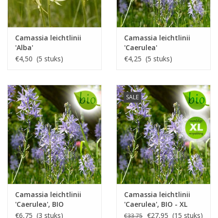
Camassia leichtlinii
Camassia leichtlinii
'Alba'
'Caerulea'
€4,50 (5 stuks)
€4,25 (5 stuks)
SALE
Camassia leichtlinii
Camassia leichtlinii
'Caerulea', BIO
'Caerulea', BIO - XL
voordeelverpakking
€6,75 (3 stuks)
€27,95 (15 stuks)
€33,75