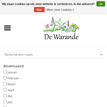
Winkelwagen >
0 Artikelen - €0,00
Wij slaan cookies op om onze website te verbeteren. Is dat akkoord?
Ja
Nee
Meer over cookies »
Home
NIEUW 2026
Voorjaarsbloeiers
Bloeimaand
Zomerbloeiers
Januari
Februari
Herfstbloeiers
Maart
April
Mei
Schaduwplanten
Juni