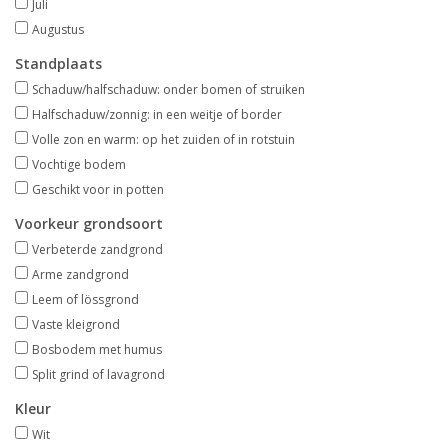
Juli
Aanbiedingen
Augustus
Standplaats
Bodemverbetering
Schaduw/halfschaduw: onder bomen of struiken
Halfschaduw/zonnig: in een weitje of border
Overige producten
Volle zon en warm: op het zuiden of in rotstuin
Vochtige bodem
Advies
Geschikt voor in potten
Voorkeur grondsoort
Onze tuinen!
Verbeterde zandgrond
Arme zandgrond
Sterke Bollen Dagen
Leem of lössgrond
Vaste kleigrond
Bosbodem met humus
Nieuws
Split grind of lavagrond
Kleur
Wit