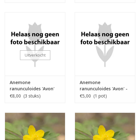
Uitverkocht
Anemone
Anemone
ranunculoides 'Avon'
ranunculoides 'Avon' -
in pot
€8,00 (3 stuks)
€5,00 (1 pot)